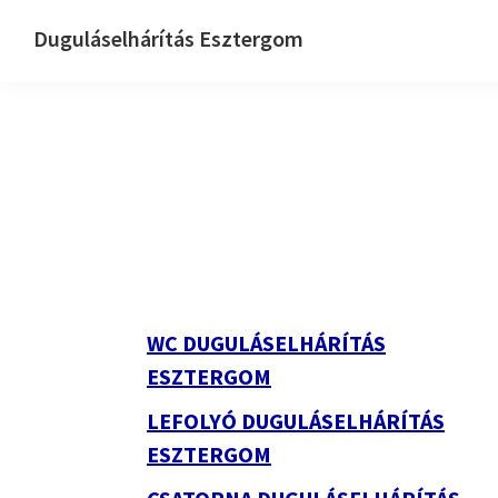
Ugrás
Skip
Ugrás
Duguláselhárítás Esztergom
az
to
az
Dugulaselharitas
elsődleges
main
elsődleges
esztergom
navigációhoz
content
oldalsávhoz
Elsődleges
oldalsáv
WC DUGULÁSELHÁRÍTÁS
ESZTERGOM
LEFOLYÓ DUGULÁSELHÁRÍTÁS
ESZTERGOM