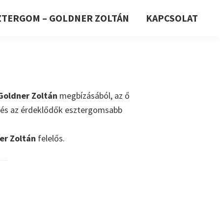
ZTERGOM – GOLDNER ZOLTÁN
KAPCSOLAT
Goldner Zoltán
megbízásából, az ő
e és az érdeklődők esztergomsabb
er Zoltán
felelős.